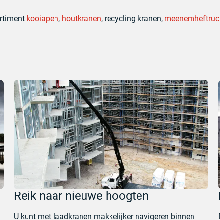
ortiment
kooiapen
,
houtkranen
, recycling kranen,
meenemheftruc
Reik naar nieuwe hoogten
U kunt met laadkranen makkelijker navigeren binnen