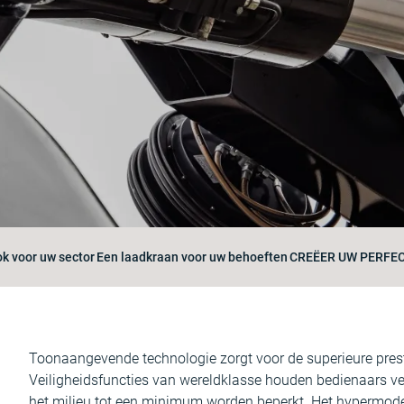
ok voor uw sector
Een laadkraan voor uw behoeften
CREËER UW PERFE
Toonaangevende technologie zorgt voor de superieure prest
Veiligheidsfuncties van wereldklasse houden bedienaars veil
het milieu tot een minimum worden beperkt. Het hypermode