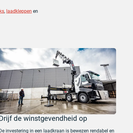
ks
,
laadkleppen
en
Drijf de winstgevendheid op
De investering in een laadkraan is bewezen rendabel en