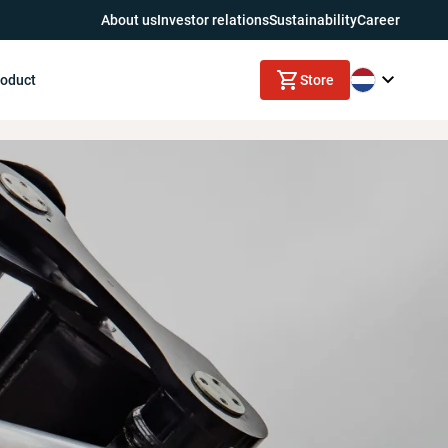
About us
Investor relations
Sustainability
Career
roduct
Store