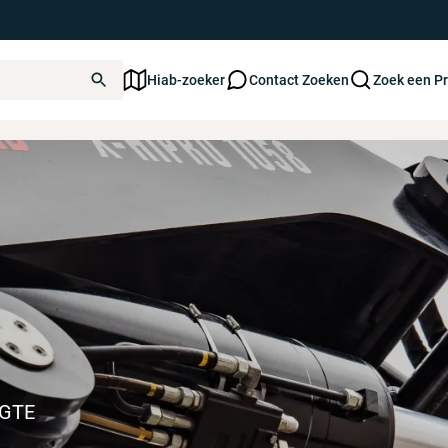
Hiab-zoeker
Contact Zoeken
Zoek een P
Laadkranen
OGTE