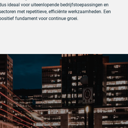
dus ideaal voor uiteenlopende bedrijfstoepassingen en
sectoren met repetitieve, efficiënte werkzaamheden. Een
positief fundament voor continue groei.