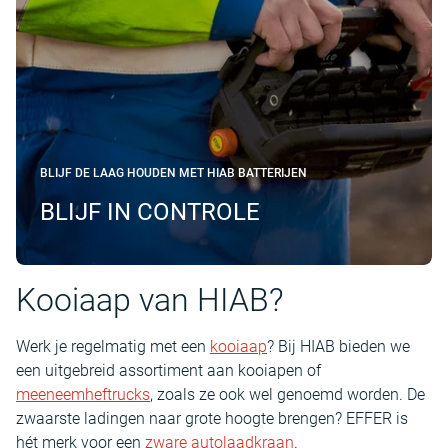
BLIJF DE LAAG HOUDEN MET HIAB BATTERIJEN
BLIJF IN CONTROLE
Kooiaap van HIAB?
Werk je regelmatig met een
kooiaap
? Bij HIAB bieden we
een uitgebreid assortiment aan kooiapen of
meeneemheftrucks
, zoals ze ook wel genoemd worden. De
zwaarste ladingen naar grote hoogte brengen? EFFER is
hét merk voor een
zware autolaadkraan
.