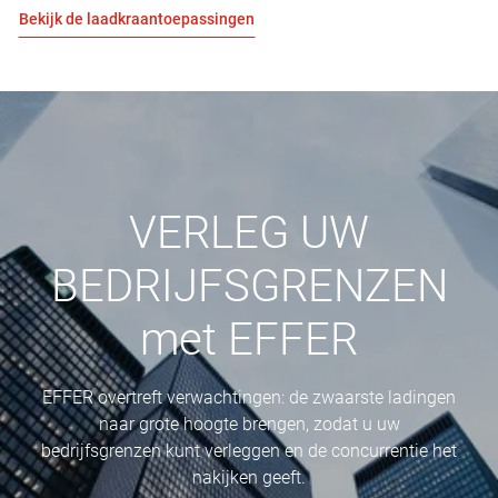
Bekijk de laadkraantoepassingen
VERLEG UW
BEDRIJFSGRENZEN
met EFFER
EFFER overtreft verwachtingen: de zwaarste ladingen
naar grote hoogte brengen, zodat u uw
bedrijfsgrenzen kunt verleggen en de concurrentie het
nakijken geeft.