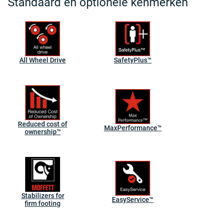
Standaard en optionele kenmerken
All Wheel Drive
SafetyPlus™
Reduced cost of
MaxPerformance™
ownership™
Stabilizers for
EasyService™
firm footing