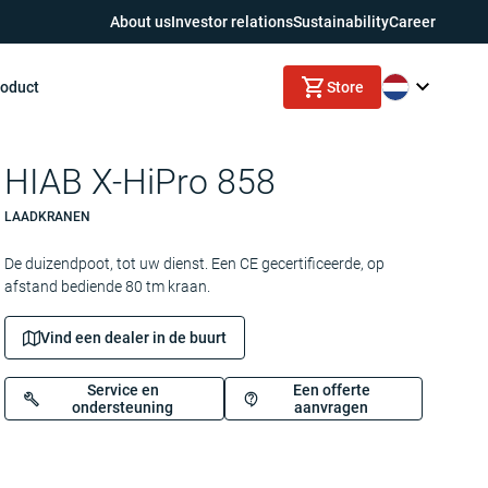
About us
Investor relations
Sustainability
Career
roduct
Store
HIAB X-HiPro 858
LAADKRANEN
De duizendpoot, tot uw dienst. Een CE gecertificeerde, op
afstand bediende 80 tm kraan.
Vind een dealer in de buurt
Service en
Een offerte
ondersteuning
aanvragen