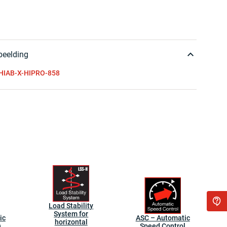
beelding
HIAB-X-HIPRO-858
Load Stability
System for
ic
ASC – Automatic
horizontal
)
Speed Control