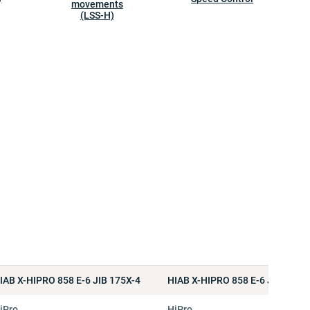
movements
(LSS-H)
IAB X-HIPRO 858 E-6 JIB 175X-4
HIAB X-HIPRO 858 E-6 JIB 175X
iPro
HiPro