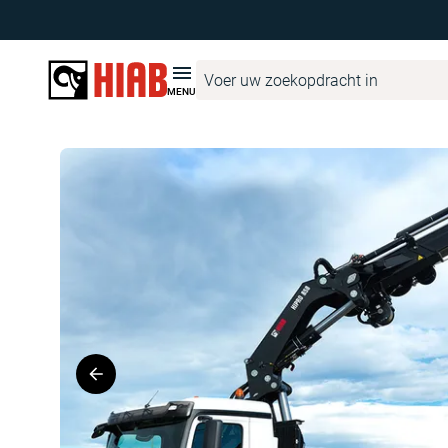
Hiab Netherlands
Productzoeker
HIAB
HIAB X-HiPro 858
MENU