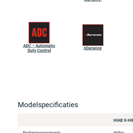
ADC – Automatic
nDurance
Duty Control
Modelspecificaties
HIAB X-HI
Bedieningssysteem
HiPro