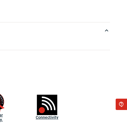
ar
Connectivity
y.