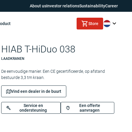
About us
Investor relations
Sustainability
Career
roduct
Store
HIAB T-HiDuo 038
LAADKRANEN
De eenvoudige manier. Een CE gecertificeerde, op afstand
bestuurde 3,3 tm kraan.
Vind een dealer in de buurt
Service en
Een offerte
ondersteuning
aanvragen