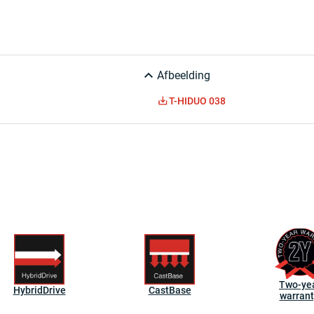
Afbeelding
T-HIDUO 038
Two-ye
HybridDrive
CastBase
warrant