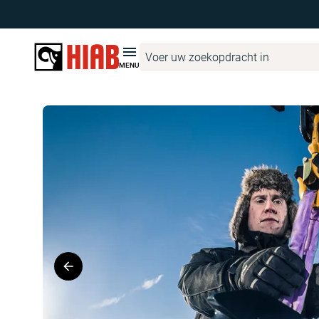
Hiab Netherlands
Productzoeker
HIAB
HIAB T-HiDuo 038
MENU