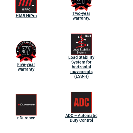
Two-year
HIAB HiPro
warranty.
Load Stability
System for
Five-year
horizontal
warranty
movements
(LSS-H)
ADC – Automatic
nDurance
Duty Control