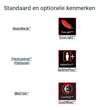
Standaard en optionele kenmerken
SwanNeck™
EvoLight™
FlexControl™
(Optional)
SafetyPlus™
SkipTop™
CostWise™