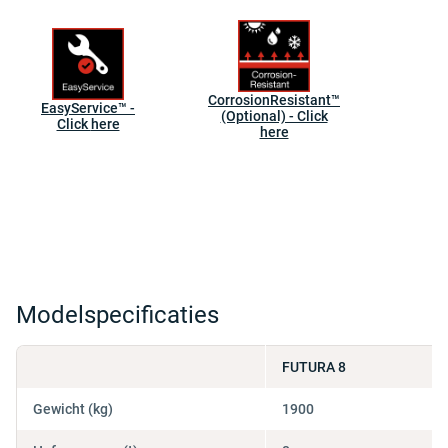
CorrosionResistant™
EasyService™ -
(Optional) - Click
Click here
here
Modelspecificaties
FUTURA 8
Gewicht (kg)
1900