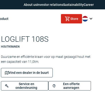
About us
Investor relations
Sustainability
Career
roduct
Store
LOGLIFT 108S
HOUTKRANEN
Duurzame en efficiënte kraan voor op maat gezaagd hout met
een capaciteit van 11,0tm.
Vind een dealer in de buurt
Service en
Een offerte
ondersteuning
aanvragen