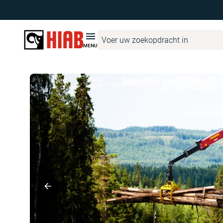
Hiab Netherlands
Productzoeker
LOGLIFT
LOGLIFT 108S
MENU