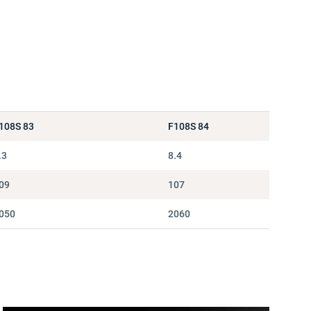
108S 83
F108S 84
.3
8.4
09
107
050
2060