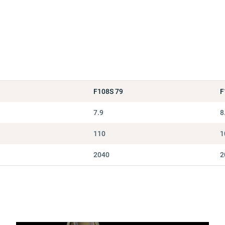
1
F108S 79
F
7.9
8
110
1
2040
2