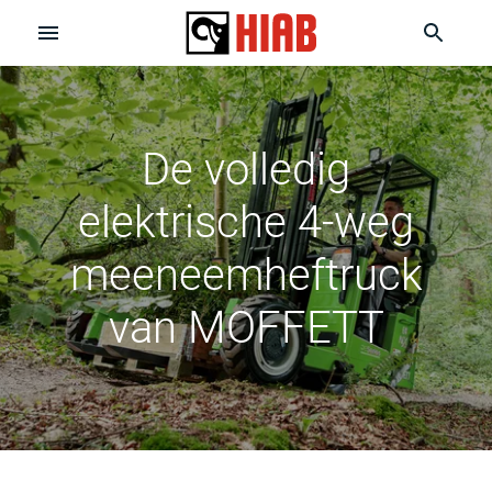
De volledig
elektrische 4-weg
meeneemheftruck
van MOFFETT