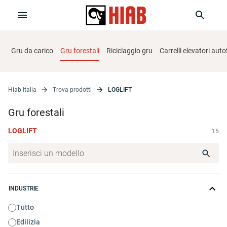
Gru da carico
Gru forestali
Riciclaggio gru
Carrelli elevatori aut
Hiab Italia
Trova prodotti
LOGLIFT
Gru forestali
LOGLIFT
15
INDUSTRIE
Tutto
Edilizia