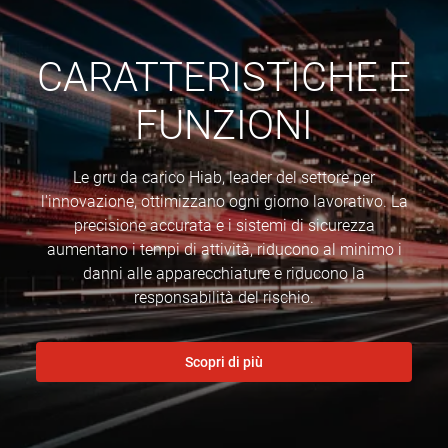
CARATTERISTICHE E
FUNZIONI
Le gru da carico Hiab, leader del settore per
l'innovazione, ottimizzano ogni giorno lavorativo. La
precisione accurata e i sistemi di sicurezza
aumentano i tempi di attività, riducono al minimo i
danni alle apparecchiature e riducono la
responsabilità del rischio.
Scopri di più