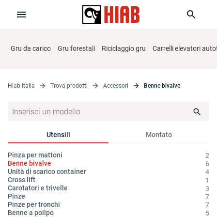
Gru da carico
Gru forestali
Riciclaggio gru
Carrelli elevatori aut
Hiab Italia
Trova prodotti
Accessori
Benne bivalve
Utensili
Montato
Pinza per mattoni
Se
2
Benne bivalve
Po
6
Unità di scarico container
Se
4
Cross lift
1
Carotatori e trivelle
3
Pinze
7
Pinze per tronchi
7
Benne a polipo
5