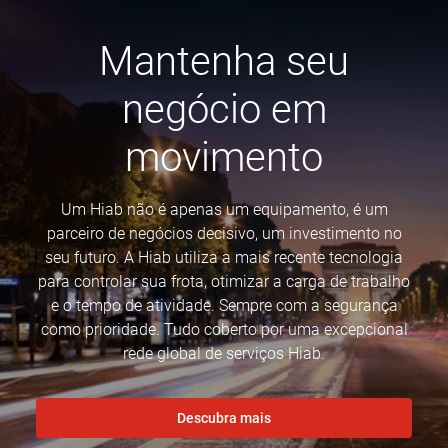
Mantenha seu
negócio em
movimento
Um Hiab não é apenas um equipamento, é um
parceiro de negócios decisivo, um investimento no
seu futuro. A Hiab utiliza a mais recente tecnologia
para controlar sua frota, otimizar a carga de trabalho
e o tempo de atividade. Sempre com a segurança
como prioridade. Tudo coberto por uma excepcional
rede global de serviços Hiab.
Descubra mais