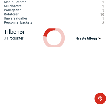
Manipulatorer
1
Multibørste
1
Pallegafler
5
Rotatorer
10
Universalgafler
1
Personnel baskets
2
Tilbehør
0
Produkter
Nyeste tillegg