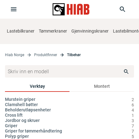
Lastebilkraner
Tømmerkraner
Gjenvinningskraner
Lastebilmonte
Hiab Norge
Produktfinner
Tilbehør
Verktøy
Montert
Murstein griper
Sy
2
Clamshell bøtter
Hy
6
Beholderutløpsenheter
Ol
4
Cross lift
1
Jordbor og skruer
3
Griper
7
Griper for tømmerhåndtering
7
Polyp griper
5