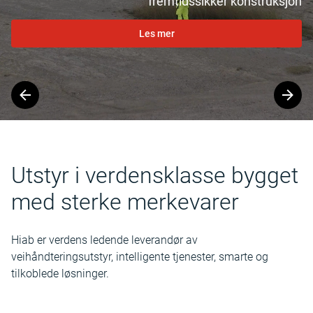
fremtidssikker konstruksjon
Les mer
Slide
1
of
2
Utstyr i verdensklasse bygget
med sterke merkevarer
Hiab er verdens ledende leverandør av
veihåndteringsutstyr, intelligente tjenester, smarte og
tilkoblede løsninger.