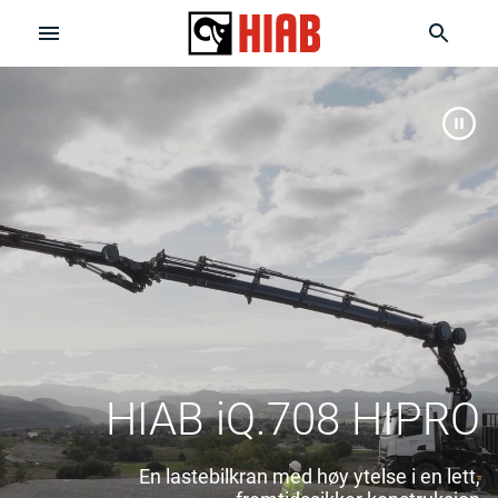
HIAB iQ.708 HIPRO
En lastebilkran med høy ytelse i en lett,