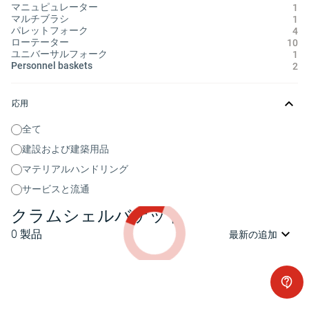
マニュピュレーター
1
マルチブラシ
1
パレットフォーク
4
ローテーター
10
ユニバーサルフォーク
1
Personnel baskets
2
応用
全て
建設および建築用品
マテリアルハンドリング
サービスと流通
クラムシェルバケット
0
製品
最新の追加