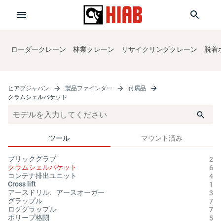
ローダークレーン
林業クレーン
リサイクリングクレーン
脱着
ヒアブジャパン
製品ファインダー
付属品
クラムシェルバケット
ツール
マウント済み
ブリックグラブ
サ
2
クラムシェルバケット
油
6
コンテナ排出ユニット
オ
4
Cross lift
1
アースドリル、アースオーガー
3
グラップル
7
ロググラップル
7
ポリープ格闘
5