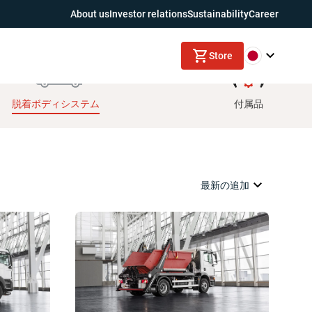
About us
Investor relations
Sustainability
Career
Store
脱着ボディシステム
付属品
最新の追加