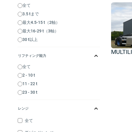
全て
3.5 tまで
最大4.5-15 t（2軸）
最大16-29 t（3軸）
30 t以上
MULTIL
リフティング能力
全て
2 - 10 t
11 - 22 t
23 - 30 t
レンジ
全て