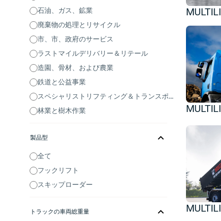
MULTIL
石油、ガス、鉱業
廃棄物の処理とリサイクル
市、市、政府のサービス
ラストマイルデリバリー＆リテール
造園、骨材、および農業
鉄道と公益事業
スペシャリストリフティング＆トランスポート
MULTIL
林業と樹木作業
製品型
全て
フックリフト
スキップローダー
MULTIL
トラックの車両総重量