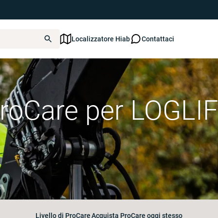
Localizzatore Hiab
Contattaci
roCare per LOGLI
Livello di ProCare
Acquista ProCare oggi stesso