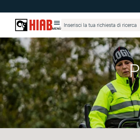
MENÙ
P