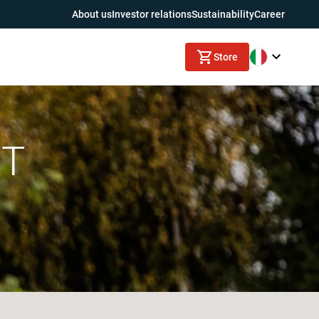
About us
Investor relations
Sustainability
Career
Store
FT