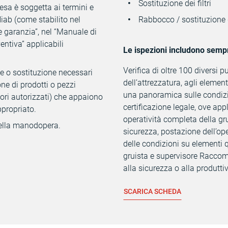
Sostituzione dei filtri
esa è soggetta ai termini e
iab (come stabilito nel
Rabbocco / sostituzione d
e garanzia”, nel “Manuale di
ntiva” applicabili
Le ispezioni includono semp
Verifica di oltre 100 diversi pu
ne o sostituzione necessari
dell’attrezzatura, agli element
one di prodotti o pezzi
una panoramica sulle condizion
tori autorizzati) che appaiono
certificazione legale, ove app
propriato.
operatività completa della gru
della manodopera.
sicurezza, postazione dell’ope
delle condizioni su elementi qu
gruista e supervisore Raccoma
alla sicurezza o alla produttiv
SCARICA SCHEDA