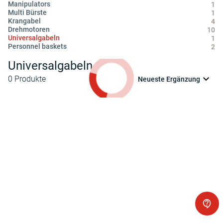
Manipulators
1
Multi Bürste
1
Krangabel
4
Drehmotoren
10
Universalgabeln
1
Personnel baskets
2
Universalgabeln
0
Produkte
Neueste Ergänzung