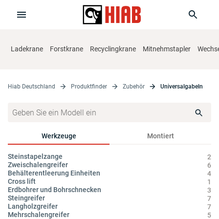
Ladekrane
Forstkrane
Recyclingkrane
Mitnehmstapler
Wechse
Hiab Deutschland
Produktfinder
Zubehör
Universalgabeln
Werkzeuge
Montiert
Steinstapelzange
Zy
2
Zweischalengreifer
Hy
6
Behälterentleerung Einheiten
Öl
4
Cross lift
1
Erdbohrer und Bohrschnecken
3
Steingreifer
7
Langholzgreifer
7
Mehrschalengreifer
5