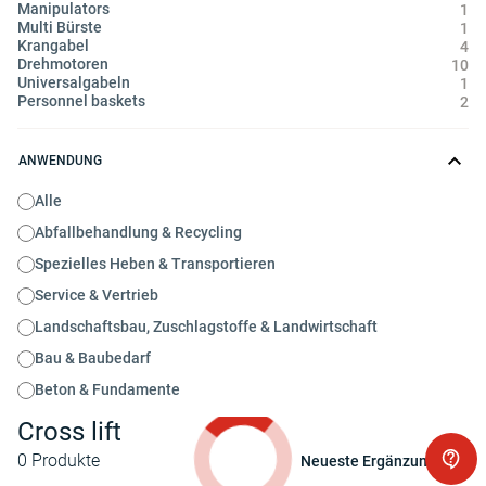
Manipulators
1
Multi Bürste
1
Krangabel
4
Drehmotoren
10
Universalgabeln
1
Personnel baskets
2
ANWENDUNG
Alle
Abfallbehandlung & Recycling
Spezielles Heben & Transportieren
Service & Vertrieb
Landschaftsbau, Zuschlagstoffe & Landwirtschaft
Bau & Baubedarf
Beton & Fundamente
Cross lift
0
Produkte
Neueste Ergänzung