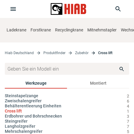
Ladekrane
Forstkrane
Recyclingkrane
Mitnehmstapler
Wechse
Hiab Deutschland
Produktfinder
Zubehör
Cross lift
Werkzeuge
Montiert
Steinstapelzange
Zy
2
Zweischalengreifer
Hy
6
Behälterentleerung Einheiten
Öl
4
Cross lift
1
Erdbohrer und Bohrschnecken
3
Steingreifer
7
Langholzgreifer
7
Mehrschalengreifer
5