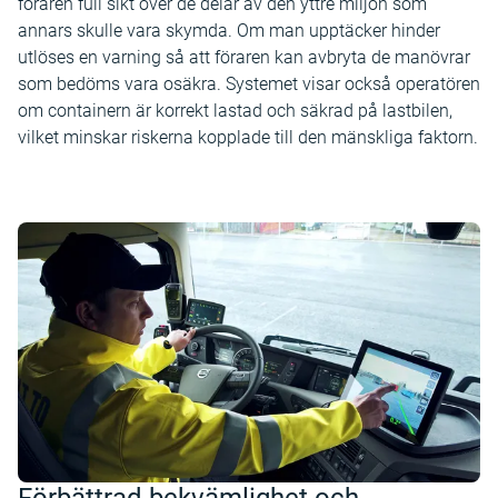
föraren full sikt över de delar av den yttre miljön som
annars skulle vara skymda. Om man upptäcker hinder
utlöses en varning så att föraren kan avbryta de manövrar
som bedöms vara osäkra. Systemet visar också operatören
om containern är korrekt lastad och säkrad på lastbilen,
vilket minskar riskerna kopplade till den mänskliga faktorn.