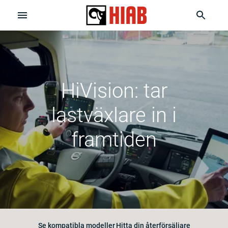
HiVision: tar
lastväxlare in i
framtiden
Se kompatibla modeller
Hitta din återförsäljare