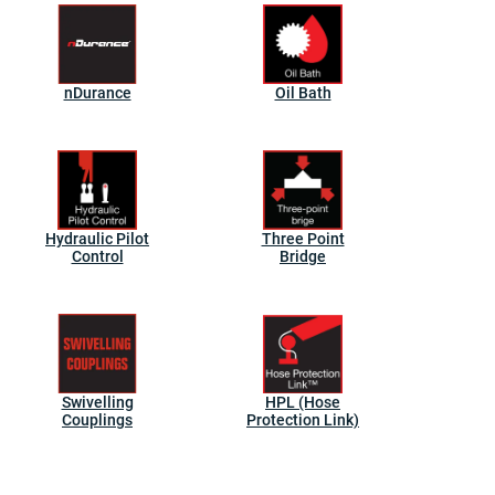
nDurance
Oil Bath
Hydraulic Pilot
Three Point
Control
Bridge
Swivelling
HPL (Hose
Couplings
Protection Link)