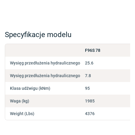
Specyfikacje modelu
F96S 78
Wysięg przedłużenia hydraulicznego (w stopach)
25.6
Wysięg przedłużenia hydraulicznego (M)
7.8
Klasa udźwigu (kNm)
95
Waga (kg)
1985
Weight (Lbs)
4376