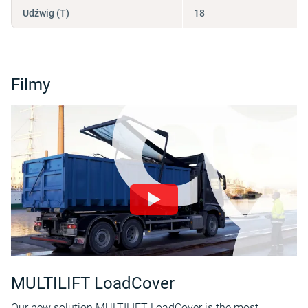
Udźwig (T)
18
Filmy
MULTILIFT LoadCover
Our new solution MULTILIFT LoadCover is the most