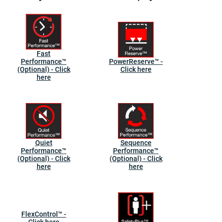
Fast
Performance™
PowerReserve™ -
(Optional) - Click
Click here
here
Quiet
Sequence
Performance™
Performance™
(Optional) - Click
(Optional) - Click
here
here
FlexControl™ -