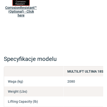
CorrosionResistant™
(Optional) - Click
here
Specyfikacje modelu
MULTILIFT ULTIMA 18SL P
Waga (kg)
2080
Weight (Lbs)
Lifting Capacity (lb)