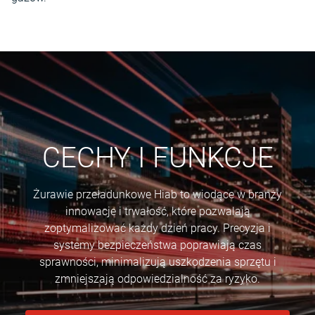
CECHY I FUNKCJE
Żurawie przeładunkowe Hiab to wiodące w branży
innowacje i trwałość, które pozwalają
zoptymalizować każdy dzień pracy. Precyzja i
systemy bezpieczeństwa poprawiają czas
sprawności, minimalizują uszkodzenia sprzętu i
zmniejszają odpowiedzialność za ryzyko.