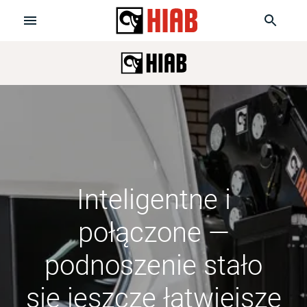
Inteligentne i
połączone —
podnoszenie stało
się jeszcze łatwiejsze