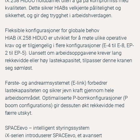
iX.258 HIDUO holdbarhet uten å gå på kompromiss med
kvaliteten. Dette sikrer HIABs velkjente pålitelighet og
sikkerhet, og gir deg trygghet i arbeidshverdagen.
Fleksible konfigurasjoner for globale behov
HIAB iX.258 HIDUO er utviklet for å møte ulike operative
krav og er tilgjengelig i flere konfigurasjoner (E-4 til E-8, EP-
2 til EP-5). Uansett om arbeidsoppgavene krever lang
rekkevidde eller høy lastekapasitet, tilpasser denne kranen
seg sømløst.
Første- og andrearmsystemet (E-link) forbedrer
lastekapasiteten og sikrer jevn kraft gjennom hele
arbeidsområdet. Optimaliserte P-bomkonfigurasjoner (P
boom configurations) gir dessuten økt rekkevidde med
færre utskyt.
SPACEevo – intelligent styringssystem
iX-serien introduserer SPACEevo, et avansert