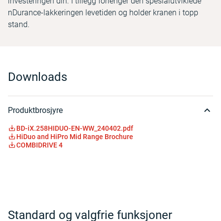
investeringen din. I tillegg forlenger den spesialutviklede
nDurance-lakkeringen levetiden og holder kranen i topp
stand.
Downloads
Produktbrosjyre
BD-iX.258HIDUO-EN-WW_240402.pdf
HiDuo and HiPro Mid Range Brochure
COMBIDRIVE 4
Standard og valgfrie funksjoner