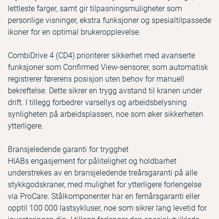
lettleste farger, samt gir tilpasningsmuligheter som
personlige visninger, ekstra funksjoner og spesialtilpassede
ikoner for en optimal brukeropplevelse.
CombiDrive 4 (CD4) prioriterer sikkerhet med avanserte
funksjoner som Confirmed View-sensorer, som automatisk
registrerer førerens posisjon uten behov for manuell
bekreftelse. Dette sikrer en trygg avstand til kranen under
drift. I tillegg forbedrer varsellys og arbeidsbelysning
synligheten på arbeidsplassen, noe som øker sikkerheten
ytterligere.
Bransjeledende garanti for trygghet
HIABs engasjement for pålitelighet og holdbarhet
understrekes av en bransjeledende treårsgaranti på alle
stykkgodskraner, med mulighet for ytterligere forlengelse
via ProCare. Stålkomponenter har en femårsgaranti eller
opptil 100 000 lastsykluser, noe som sikrer lang levetid for