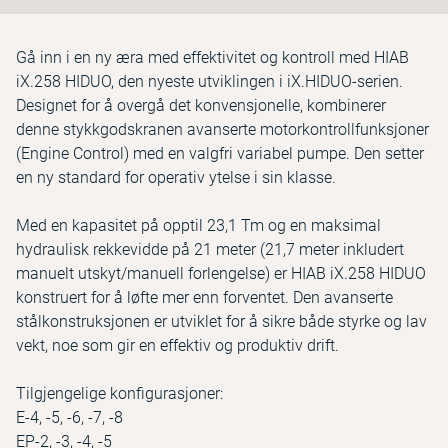
Gå inn i en ny æra med effektivitet og kontroll med HIAB
iX.258 HIDUO, den nyeste utviklingen i iX.HIDUO-serien.
Designet for å overgå det konvensjonelle, kombinerer
denne stykkgodskranen avanserte motorkontrollfunksjoner
(Engine Control) med en valgfri variabel pumpe. Den setter
en ny standard for operativ ytelse i sin klasse.
Med en kapasitet på opptil 23,1 Tm og en maksimal
hydraulisk rekkevidde på 21 meter (21,7 meter inkludert
manuelt utskyt/manuell forlengelse) er HIAB iX.258 HIDUO
konstruert for å løfte mer enn forventet. Den avanserte
stålkonstruksjonen er utviklet for å sikre både styrke og lav
vekt, noe som gir en effektiv og produktiv drift.
Tilgjengelige konfigurasjoner:
E-4, -5, -6, -7, -8
EP-2, -3, -4, -5