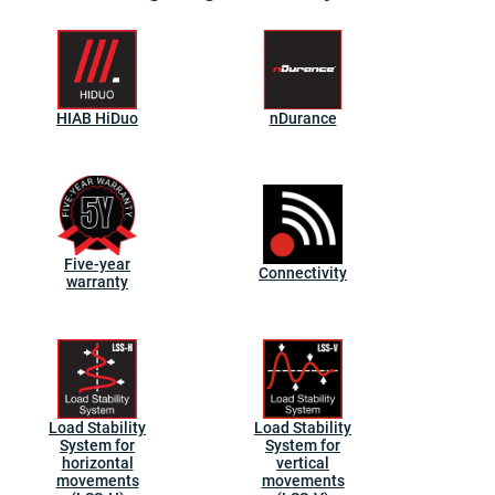
HIAB HiDuo
nDurance
Five-year
Connectivity
warranty
Load Stability
Load Stability
System for
System for
horizontal
vertical
movements
movements