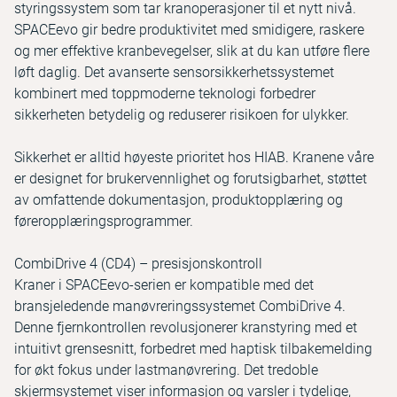
styringssystem som tar kranoperasjoner til et nytt nivå.
SPACEevo gir bedre produktivitet med smidigere, raskere
og mer effektive kranbevegelser, slik at du kan utføre flere
løft daglig. Det avanserte sensorsikkerhetssystemet
kombinert med toppmoderne teknologi forbedrer
sikkerheten betydelig og reduserer risikoen for ulykker.
Sikkerhet er alltid høyeste prioritet hos HIAB. Kranene våre
er designet for brukervennlighet og forutsigbarhet, støttet
av omfattende dokumentasjon, produktopplæring og
føreropplæringsprogrammer.
CombiDrive 4 (CD4) – presisjonskontroll
Kraner i SPACEevo-serien er kompatible med det
bransjeledende manøvreringssystemet CombiDrive 4.
Denne fjernkontrollen revolusjonerer kranstyring med et
intuitivt grensesnitt, forbedret med haptisk tilbakemelding
for økt fokus under lastmanøvrering. Det tredoble
skjermsystemet viser informasjon og varsler i tydelige,