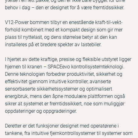
ytelse i en lett pakke, og den er ikke bare bygget for dine
behov i dag – den er designet for å være fremtidssikker.
V12-Power bommen tilbyr en enestående kraft-til-vekt-
forhold kombinert med et kompakt design som gir mer
plass til nyttelast, og dens størrelse betyr at den kan
installeres på et bredere spekter av lastebiler.
I hjertet av dette kraftige, presise og fleksible utstyret ligger
hjernen til kranen – SPACEevo kontrollsystemteknologi.
Denne teknologien forbedrer produktivitet, sikkerhet og
effektivitet gjennom intuitive kontroller, avanserte
sensorbaserte sikkerhetssystemer og optimalisert
energibruk, mens den åpne modulære plattformen også
sikrer at systemet er fremtidssikkert, noe som muliggjør
oppdateringer og oppgraderinger.
Deretter er det funksjoner designet med operatørene i
tankene, fra intuitive fjernkontrollsystemer til systemer som