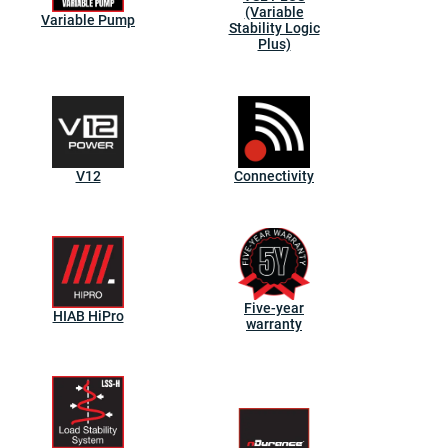
(Variable
Variable Pump
Stability Logic
Plus)
V12
Connectivity
Five-year
HIAB HiPro
warranty