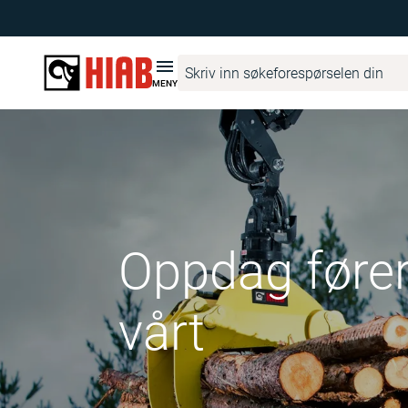
MENY
Oppdag føre
vårt