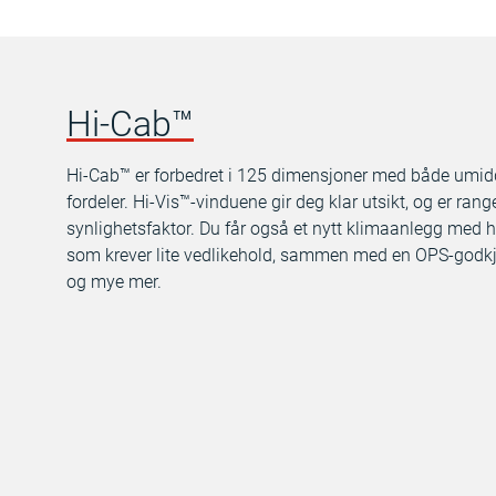
Hi-Cab™
Hi-Cab™ er forbedret i 125 dimensjoner med både umidd
fordeler. Hi-Vis™-vinduene gir deg klar utsikt, og er ran
synlighetsfaktor. Du får også et nytt klimaanlegg med høy 
som krever lite vedlikehold, sammen med en OPS-godkj
og mye mer.