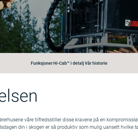
Funksjoner
Hi-Cab™ i detalj
Vår historie
elsen
Førerhusene våre tilfredsstiller disse kravene på en kompromissløs
idsdagen din i skogen er så produktiv som mulig uansett hvilke t