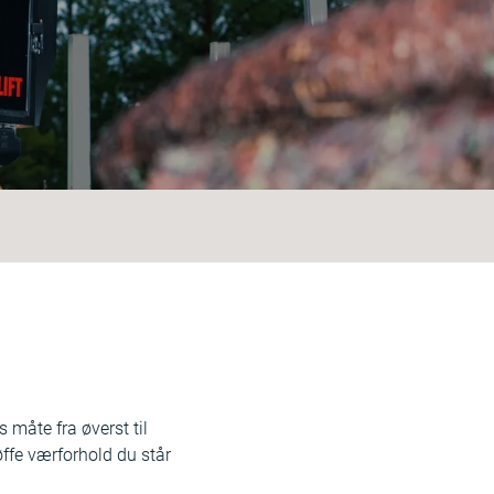
 måte fra øverst til
øffe værforhold du står