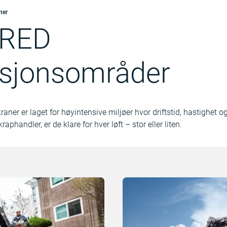
ner
RED
asjonsområder
r er laget for høyintensive miljøer hvor driftstid, hastighet og k
raphandler, er de klare for hver løft – stor eller liten.