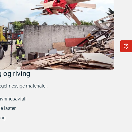
 og riving
egelmessige materialer.
rivningsavfall
e laster
eng