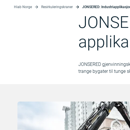
Hiab Norge
Resirkuleringskraner
JONSERED: Industriapplikasjo
JONSE
applik
JONSERED gjenvinningskrane
trange bygater til tunge sk