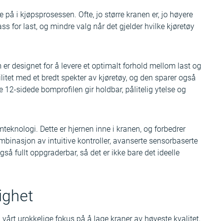
se på i kjøpsprosessen. Ofte, jo større kranen er, jo høyere
s for last, og mindre valg når det gjelder hvilke kjøretøy
 designet for å levere et optimalt forhold mellom last og
litet med et bredt spekter av kjøretøy, og den sparer også
e 12-sidede bomprofilen gir holdbar, pålitelig ytelse og
eknologi. Dette er hjernen inne i kranen, og forbedrer
ombinasjon av intuitive kontroller, avanserte sensorbaserte
så fullt oppgraderbar, så det er ikke bare det ideelle
lighet
årt urokkelige fokus på å lage kraner av høyeste kvalitet,