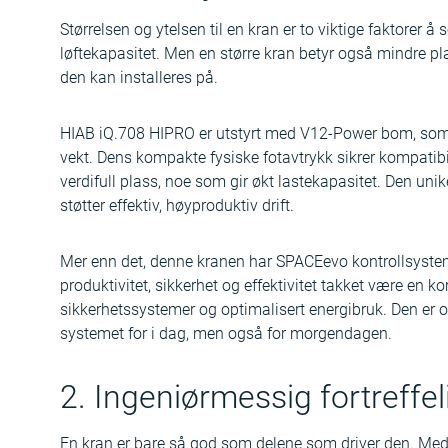
Størrelsen og ytelsen til en kran er to viktige faktorer å 
løftekapasitet. Men en større kran betyr også mindre plas
den kan installeres på.
HIAB iQ.708 HIPRO er utstyrt med V12-Power bom, som er
vekt. Dens kompakte fysiske fotavtrykk sikrer kompatibi
verdifull plass, noe som gir økt lastekapasitet. Den unik
støtter effektiv, høyproduktiv drift.
Mer enn det, denne kranen har SPACEevo kontrollsystemt
produktivitet, sikkerhet og effektivitet takket være en k
sikkerhetssystemer og optimalisert energibruk. Den er og
systemet for i dag, men også for morgendagen.
2. Ingeniørmessig fortreffe
En kran er bare så god som delene som driver den. Med v