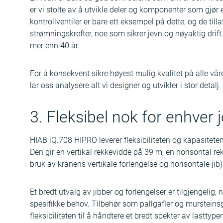
er vi stolte av å utvikle deler og komponenter som gjør e
kontrollventiler er bare ett eksempel på dette, og de till
strømningskrefter, noe som sikrer jevn og nøyaktig drift. 
mer enn 40 år.
For å konsekvent sikre høyest mulig kvalitet på alle v
lar oss analysere alt vi designer og utvikler i stor detalj
3. Fleksibel nok for enhver
HIAB iQ.708 HIPRO leverer fleksibiliteten og kapasitete
Den gir en vertikal rekkevidde på 39 m, en horisontal 
bruk av kranens vertikale forlengelse og horisontale ji
Et bredt utvalg av jibber og forlengelser er tilgjengelig
spesifikke behov. Tilbehør som pallgafler og mursteinsg
fleksibiliteten til å håndtere et bredt spekter av lasttyp