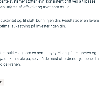
ente systemer støtter jevn, konsistent drift ved å tilpasse
ben utføres så effektivt og trygt som mulig.
tivitet og, til slutt, bunnlinjen din. Resultatet er en lavere
ptimal avkastning på investeringen din.
rettet pakke, og som en som tilbyr ytelsen, påliteligheten og
ega du kan stole på, selv på de mest utfordrende jobbene. Ta
sidige kranen.
RO