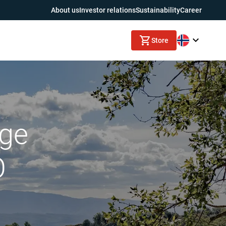
About us
Investor relations
Sustainability
Career
Store
lge
O