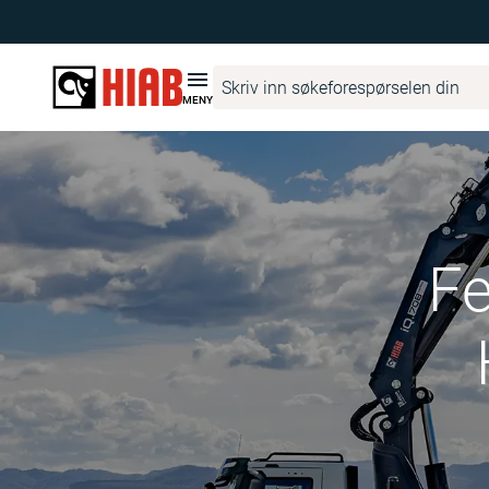
MENY
Fe