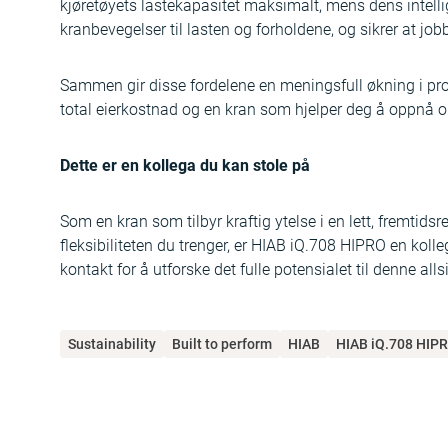
kjøretøyets lastekapasitet maksimalt, mens dens intellig
kranbevegelser til lasten og forholdene, og sikrer at job
Sammen gir disse fordelene en meningsfull økning i produk
total eierkostnad og en kran som hjelper deg å oppnå o
Dette er en kollega du kan stole på
Som en kran som tilbyr kraftig ytelse i en lett, fremtids
fleksibiliteten du trenger, er HIAB iQ.708 HIPRO en koll
kontakt for å utforske det fulle potensialet til denne all
Sustainability
Built to perform
HIAB
HIAB iQ.708 HIP