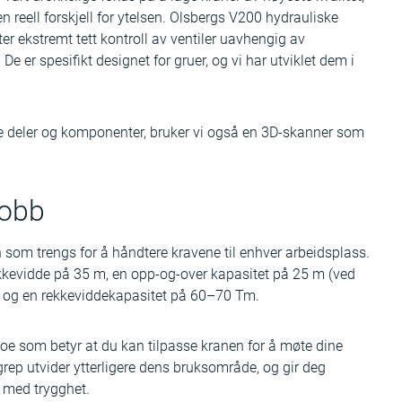
n reell forskjell for ytelsen. Olsbergs V200 hydrauliske
ater ekstremt tett kontroll av ventiler uavhengig av
De er spesifikt designet for gruer, og vi har utviklet dem i
åre deler og komponenter, bruker vi også en 3D-skanner som
.
 jobb
n som trengs for å håndtere kravene til enhver arbeidsplass.
rekkevidde på 35 m, en opp-og-over kapasitet på 25 m (ved
b) og en rekkeviddekapasitet på 60–70 Tm.
, noe som betyr at du kan tilpasse kranen for å møte dine
rep utvider ytterligere dens bruksområde, og gir deg
er med trygghet.