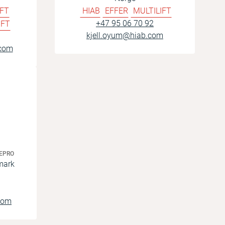
IFT
HIAB
EFFER
MULTILIFT
+47 95 06 70 92
IFT
kjell.oyum@hiab.com
.com
ZEPRO
mark
com