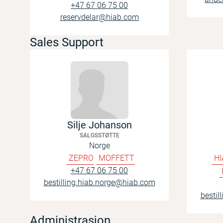
+47 67 06 75 00
reservdelar@hiab.com
Sales Support
Silje Johanson
SALGSSTØTTE
Norge
ZEPRO
MOFFETT
HI
+47 67 06 75 00
bestilling.hiab.norge@hiab.com
bestil
Administrasjon