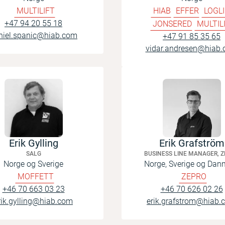
MULTILIFT
HIAB
EFFER
LOGL
+47 94 20 55 18
JONSERED
MULTIL
niel.spanic@hiab.com
+47 91 85 35 65
vidar.andresen@hiab
Erik Gylling
Erik Grafström
SALG
BUSINESS LINE MANAGER, 
Norge og Sverige
Norge, Sverige og Dan
MOFFETT
ZEPRO
+46 70 663 03 23
+46 70 626 02 26
rik.gylling@hiab.com
erik.grafstrom@hiab.