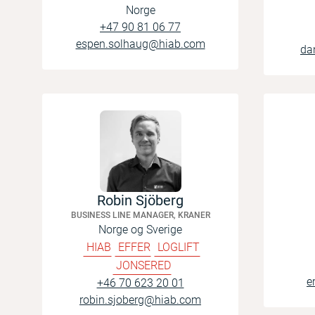
Norge
+47 90 81 06 77
espen.solhaug@hiab.com
da
Robin Sjöberg
BUSINESS LINE MANAGER, KRANER
Norge og Sverige
HIAB
EFFER
LOGLIFT
JONSERED
e
+46 70 623 20 01
robin.sjoberg@hiab.com