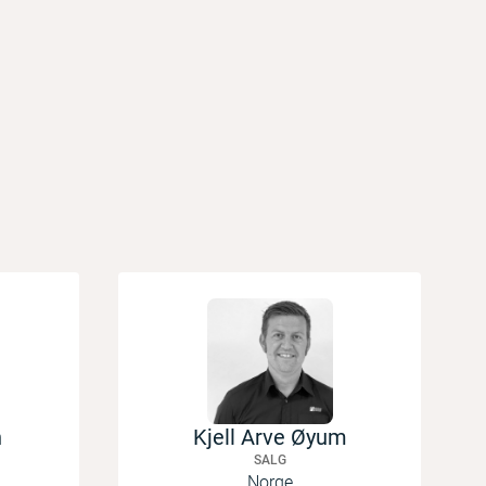
n
Kjell Arve Øyum
SALG
Norge