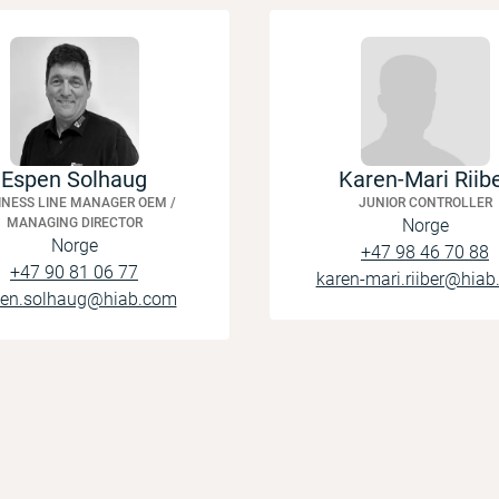
Espen Solhaug
Karen-Mari Riib
INESS LINE MANAGER OEM /
JUNIOR CONTROLLER
MANAGING DIRECTOR
Norge
Norge
+47 98 46 70 88
+47 90 81 06 77
karen-mari.riiber@hia
en.solhaug@hiab.com