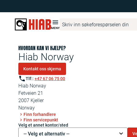
Hiab Norge
Hiab Norway
MENY
HVORDAN KAN VI HJELPE?
Hiab Norway
Kontakt oss skjema
Tlf:
:
+47 67 06 75 00
Hiab Norway
Fetveien 21
2007
Kjeller
Norway
Finn forhandlere
Finn servicepunkt
Velg et annet kontor/sted
-- Velg et alternativ --
Ve