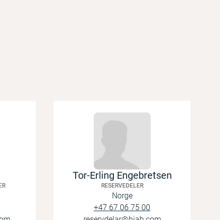
Tor-Erling Engebretsen
ER
RESERVEDELER
Norge
+47 67 06 75 00
com
reservdelar@hiab.com