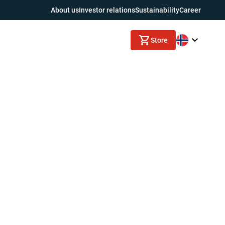
About us
Investor relations
Sustainability
Career
Store