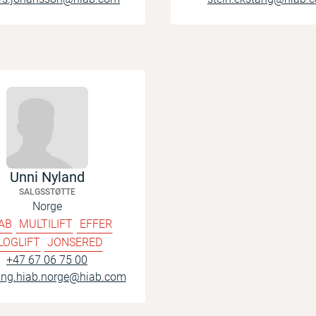
Unni Nyland
SALGSSTØTTE
Norge
AB
MULTILIFT
EFFER
LOGLIFT
JONSERED
+47 67 06 75 00
ling.hiab.norge@hiab.com