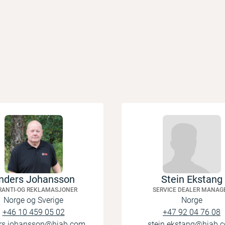
nders Johansson
Stein Ekstang
RANTI-OG REKLAMASJONER
SERVICE DEALER MANAG
Norge og Sverige
Norge
+46 10 459 05 02
+47 92 04 76 08
rs.johansson@hiab.com
stein.ekstang@hiab.