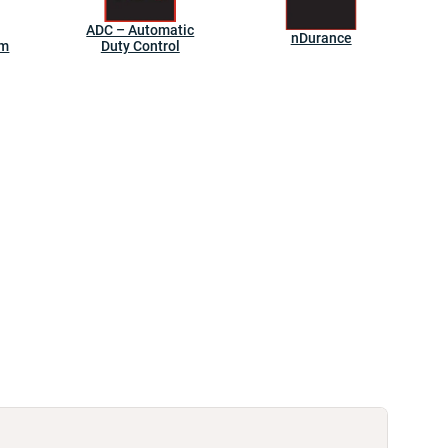
ADC – Automatic
nDurance
rm
Duty Control