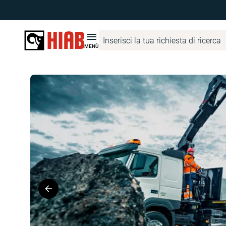
Hiab Italia
Trova prodotti
JONSERED
JONSERED iZ.191R
MENÙ