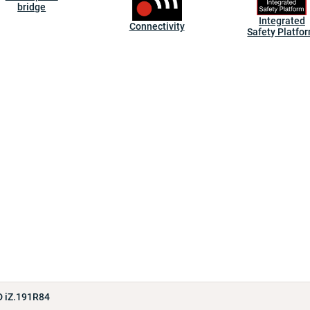
bridge
Integrated
Connectivity
Safety Platfo
 iZ.191R84