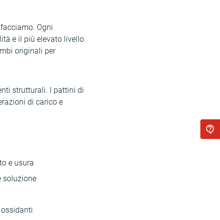
e facciamo. Ogni
à e il più elevato livello
mbi originali per
 strutturali. I pattini di
razioni di carico e
ito e usura
te soluzione
i ossidanti