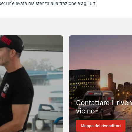
er un’elevata resistenza alla trazione e agli urti
Contattare il rive
vicino
Mappa dei rivenditori