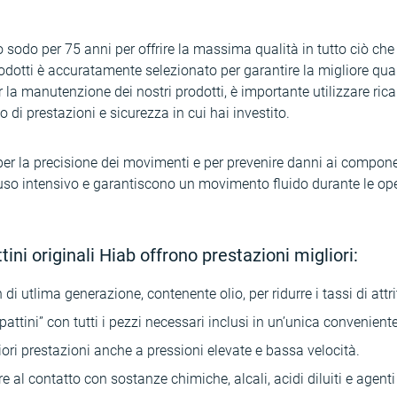
 sodo per 75 anni per offrire la massima qualità in tutto ciò ch
otti è accuratamente selezionato per garantire la migliore qualit
r la manutenzione dei nostri prodotti, è importante utilizzare rica
o di prestazioni e sicurezza in cui hai investito.
per la precisione dei movimenti e per prevenire danni ai componenti
l’uso intensivo e garantiscono un movimento fluido durante le ope
ttini originali Hiab offrono prestazioni migliori:
di utlima generazione, contenente olio, per ridurre i tassi di attr
pattini” con tutti i pezzi necessari inclusi in un’unica convenien
ori prestazioni anche a pressioni elevate e bassa velocità.
re al contatto con sostanze chimiche, alcali, acidi diluiti e agent