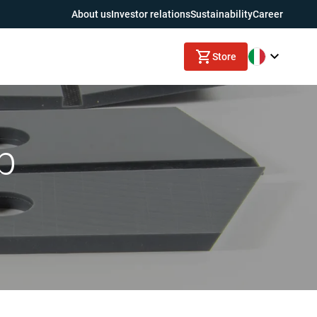
About us
Investor relations
Sustainability
Career
Store
ab