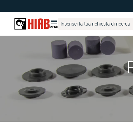
MENÙ
P