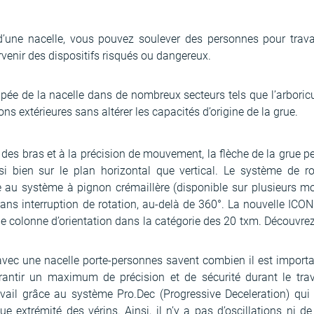
d’une nacelle, vous pouvez soulever des personnes pour travai
ervenir des dispositifs risqués ou dangereux.
ipée de la nacelle dans de nombreux secteurs tels que l’arboricu
tions extérieures sans altérer les capacités d’origine de la grue.
des bras et à la précision de mouvement, la flèche de la grue p
si bien sur le plan horizontal que vertical. Le système de r
ve au système à pignon crémaillère (disponible sur plusieurs m
sans interruption de rotation, au-delà de 360°. La nouvelle ICO
 colonne d’orientation dans la catégorie des 20 txm. Découvrez
 avec une nacelle porte-personnes savent combien il est impor
antir un maximum de précision et de sécurité durant le trava
avail grâce au système Pro.Dec (Progressive Deceleration) qui
 extrémité des vérins. Ainsi, il n’y a pas d’oscillations ni de