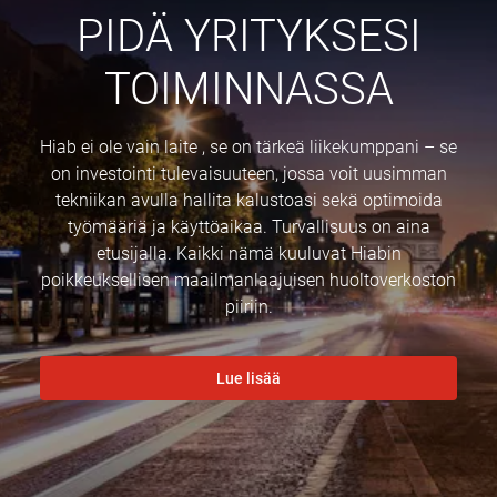
PIDÄ YRITYKSESI
TOIMINNASSA
Hiab ei ole vain laite , se on tärkeä liikekumppani – se
on investointi tulevaisuuteen, jossa voit uusimman
tekniikan avulla hallita kalustoasi sekä optimoida
työmääriä ja käyttöaikaa. Turvallisuus on aina
etusijalla. Kaikki nämä kuuluvat Hiabin
poikkeuksellisen maailmanlaajuisen huoltoverkoston
piiriin.
Lue lisää