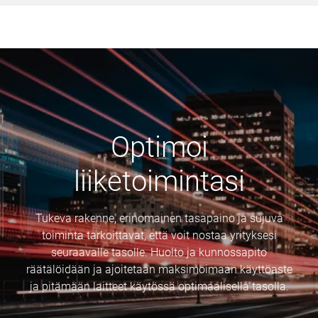
Optimoi
liiketoimintasi
Tukeva rakenne, erinomainen tasapaino ja sujuva
toiminta tarkoittavat, että voit nostaa yrityksesi
seuraavalle tasolle. Huolto ja kunnossapito
räätälöidään ja ajoitetaan maksimoimaan käyttöaste
ja pitämään laitteet käytössä optimaalisella tasolla.