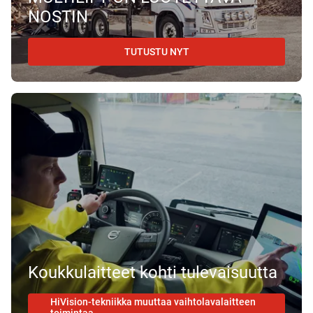
NOSTIN
TUTUSTU NYT
Koukkulaitteet kohti tulevaisuutta
HiVision-tekniikka muuttaa vaihtolavalaitteen