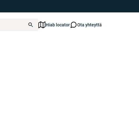
ated yet.
Hiab locator
Ota yhteyttä