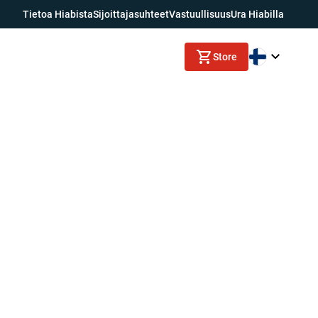
Tietoa Hiabista
Sijoittajasuhteet
Vastuullisuus
Ura Hiabilla
Store