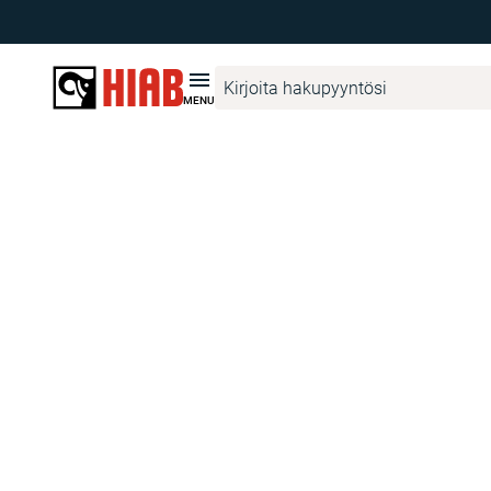
The page
ProductFinderAccessoryVariantPage
has not been cre
MENU