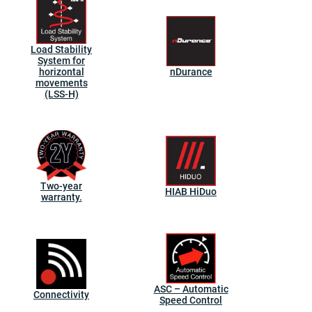
Load Stability
System for
horizontal
nDurance
movements
(LSS-H)
Two-year
HIAB HiDuo
warranty.
ASC – Automatic
Connectivity
Speed Control