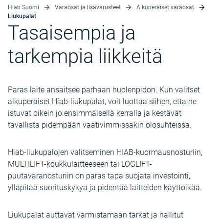
Hiab Suomi
Varaosat ja lisävarusteet
Alkuperäiset varaosat
Liukupalat
Tasaisempia ja
tarkempia liikkeitä
Paras laite ansaitsee parhaan huolenpidon. Kun valitset
alkuperäiset Hiab-liukupalat, voit luottaa siihen, että ne
istuvat oikein jo ensimmäisellä kerralla ja kestävät
tavallista pidempään vaativimmissakin olosuhteissa.
Hiab-liukupalojen valitseminen HIAB-kuormausnosturiin,
MULTILIFT-koukkulaitteeseen tai LOGLIFT-
puutavaranosturiin on paras tapa suojata investointi,
ylläpitää suorituskykyä ja pidentää laitteiden käyttöikää.
Liukupalat auttavat varmistamaan tarkat ja hallitut