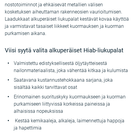
nostotoiminnot ja ehkäisevät metallien välisen
kosketuksen aiheuttaman rakenneosien vaurioitumisen.
Laadukkaat alkuperäiset liukupalat kestävät kovaa käyttöä
ja varmistavat tasaiset liikkeet kuormauksen ja kuorman
purkamisen aikana.
Viisi syytä valita alkuperäiset Hiab-liukupalat
Valmistettu edistyksellisestä öljytäytteisestä
nailonmateriaalista, joka vähentää kitkaa ja kulumista
Saatavana kustannustehokkaana sarjana, joka
sisältää kaikki tarvittavat osat
Erinomainen suorituskyky kuormaukseen ja kuorman
purkamiseen liittyvissä korkeissa paineissa ja
alhaisissa nopeuksissa
Kestää kemikaaleja, alkaleja, laimennettuja happoja
ja hapettimia