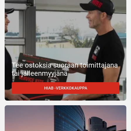
Tee ostoksia suoraan toimittajana
tai jälleenmyyjänä
HIAB -VERKKOKAUPPA