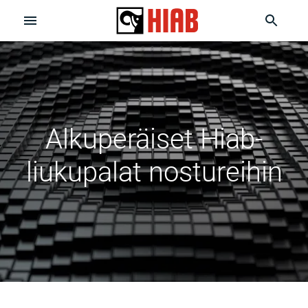
Alkuperäiset Hiab-
liukupalat nostureihin