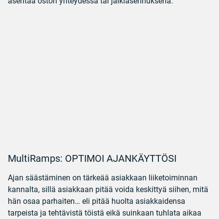
asentaa oston yhteydessä tai jälkiasennuksena.
MultiRamps: OPTIMOI AJANKÄYTTÖSI
Ajan säästäminen on tärkeää asiakkaan liiketoiminnan
kannalta, sillä asiakkaan pitää voida keskittyä siihen, mitä
hän osaa parhaiten… eli pitää huolta asiakkaidensa
tarpeista ja tehtävistä töistä eikä suinkaan tuhlata aikaa