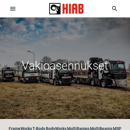
Vakioasennukset
FrameWorks
T-Body
BodyWorks
MultiRamps
MultiBeams
MSP