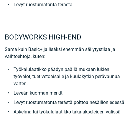
Levyt ruostumatonta terästä
BODYWORKS HIGH-END
Sama kuin Basic+ ja lisäksi enemmän säilytystilaa ja
vaihtoehtoja, kuten:
Työkalulaatikko päädyn päällä mukaan lukien
työvalot, tuet vetoaisalle ja kuulakytkin perävaunua
varten.
Leveän kuorman merkit
Levyt ruostumatonta terästä polttoainesäiliön edessä
Askelma tai työkalulaatikko taka-akseleiden välissä