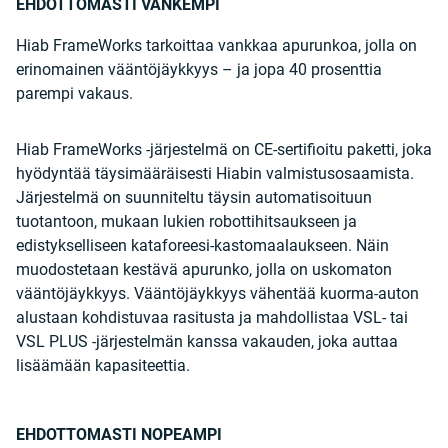
EHDOTTOMASTI VANKEMPI
Hiab FrameWorks tarkoittaa vankkaa apurunkoa, jolla on
erinomainen vääntöjäykkyys – ja jopa 40 prosenttia
parempi vakaus.
Hiab FrameWorks -järjestelmä on CE-sertifioitu paketti, joka
hyödyntää täysimääräisesti Hiabin valmistusosaamista.
Järjestelmä on suunniteltu täysin automatisoituun
tuotantoon, mukaan lukien robottihitsaukseen ja
edistykselliseen kataforeesi-kastomaalaukseen. Näin
muodostetaan kestävä apurunko, jolla on uskomaton
vääntöjäykkyys. Vääntöjäykkyys vähentää kuorma-auton
alustaan kohdistuvaa rasitusta ja mahdollistaa VSL- tai
VSL PLUS -järjestelmän kanssa vakauden, joka auttaa
lisäämään kapasiteettia.
EHDOTTOMASTI NOPEAMPI