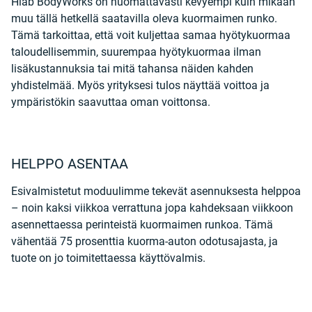
Hiab BodyWorks on huomattavasti kevyempi kuin mikään
muu tällä hetkellä saatavilla oleva kuormaimen runko.
Tämä tarkoittaa, että voit kuljettaa samaa hyötykuormaa
taloudellisemmin, suurempaa hyötykuormaa ilman
lisäkustannuksia tai mitä tahansa näiden kahden
yhdistelmää. Myös yrityksesi tulos näyttää voittoa ja
ympäristökin saavuttaa oman voittonsa.
HELPPO ASENTAA
Esivalmistetut moduulimme tekevät asennuksesta helppoa
– noin kaksi viikkoa verrattuna jopa kahdeksaan viikkoon
asennettaessa perinteistä kuormaimen runkoa. Tämä
vähentää 75 prosenttia kuorma-auton odotusajasta, ja
tuote on jo toimitettaessa käyttövalmis.