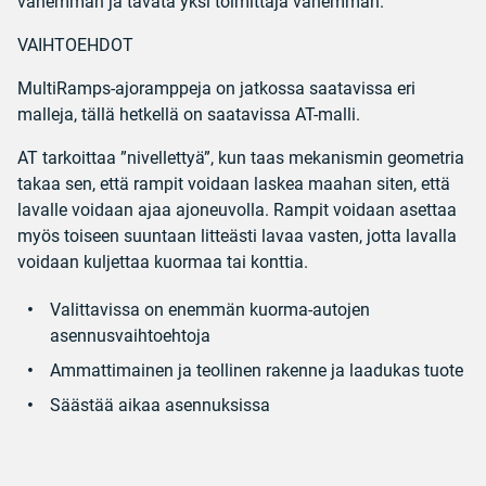
vähemmän ja tavata yksi toimittaja vähemmän.
VAIHTOEHDOT
MultiRamps-ajoramppeja on jatkossa saatavissa eri
malleja, tällä hetkellä on saatavissa AT-malli.
AT tarkoittaa ”nivellettyä”, kun taas mekanismin geometria
takaa sen, että rampit voidaan laskea maahan siten, että
lavalle voidaan ajaa ajoneuvolla. Rampit voidaan asettaa
myös toiseen suuntaan litteästi lavaa vasten, jotta lavalla
voidaan kuljettaa kuormaa tai konttia.
Valittavissa on enemmän kuorma-autojen
asennusvaihtoehtoja
Ammattimainen ja teollinen rakenne ja laadukas tuote
Säästää aikaa asennuksissa