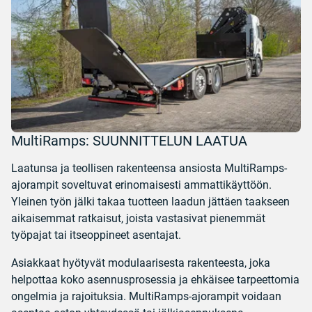
MultiRamps: SUUNNITTELUN LAATUA
Laatunsa ja teollisen rakenteensa ansiosta MultiRamps-
ajorampit soveltuvat erinomaisesti ammattikäyttöön.
Yleinen työn jälki takaa tuotteen laadun jättäen taakseen
aikaisemmat ratkaisut, joista vastasivat pienemmät
työpajat tai itseoppineet asentajat.
Asiakkaat hyötyvät modulaarisesta rakenteesta, joka
helpottaa koko asennusprosessia ja ehkäisee tarpeettomia
ongelmia ja rajoituksia. MultiRamps-ajorampit voidaan