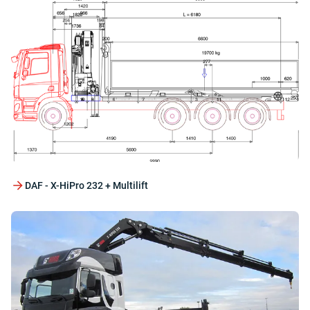
DAF - X-HiPro 232 + Multilift