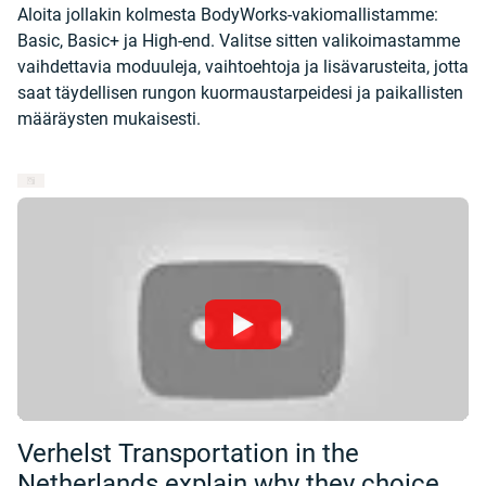
Aloita jollakin kolmesta BodyWorks-vakiomallistamme:
Basic, Basic+ ja High-end. Valitse sitten valikoimastamme
vaihdettavia moduuleja, vaihtoehtoja ja lisävarusteita, jotta
saat täydellisen rungon kuormaustarpeidesi ja paikallisten
määräysten mukaisesti.
Verhelst Transportation in the
Netherlands explain why they choice