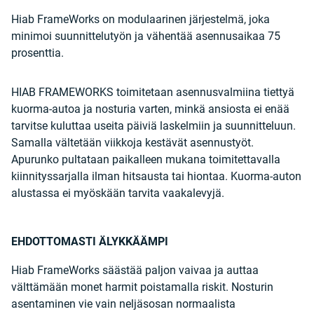
Hiab FrameWorks on modulaarinen järjestelmä, joka
minimoi suunnittelutyön ja vähentää asennusaikaa 75
prosenttia.
HIAB FRAMEWORKS toimitetaan asennusvalmiina tiettyä
kuorma-autoa ja nosturia varten, minkä ansiosta ei enää
tarvitse kuluttaa useita päiviä laskelmiin ja suunnitteluun.
Samalla vältetään viikkoja kestävät asennustyöt.
Apurunko pultataan paikalleen mukana toimitettavalla
kiinnityssarjalla ilman hitsausta tai hiontaa. Kuorma-auton
alustassa ei myöskään tarvita vaakalevyjä.
EHDOTTOMASTI ÄLYKKÄÄMPI
Hiab FrameWorks säästää paljon vaivaa ja auttaa
välttämään monet harmit poistamalla riskit. Nosturin
asentaminen vie vain neljäsosan normaalista