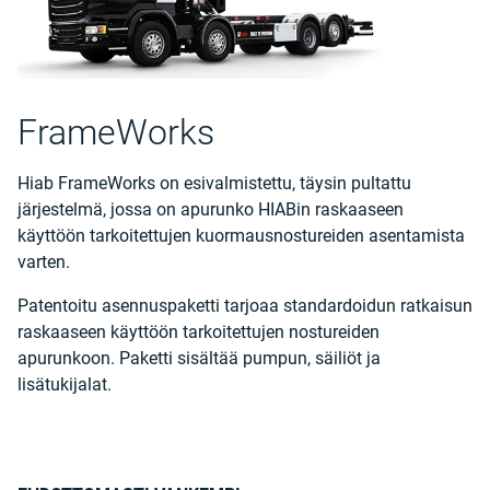
FrameWorks
Hiab FrameWorks on esivalmistettu, täysin pultattu
järjestelmä, jossa on apurunko HIABin raskaaseen
käyttöön tarkoitettujen kuormausnostureiden asentamista
varten.
Patentoitu asennuspaketti tarjoaa standardoidun ratkaisun
raskaaseen käyttöön tarkoitettujen nostureiden
apurunkoon. Paketti sisältää pumpun, säiliöt ja
lisätukijalat.