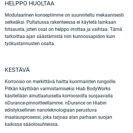
HELPPO HUOLTAA
Modulaarinen konseptimme on suunniteltu mekaanisesti
selkeäksi. Pultatussa rakenteessa ei käytetä lainkaan
hitsausta, joten osat on helppo irrottaa ja vaihtaa. Tämä
tarkoittaa ajan säästämistä niin kunnossapidon kuin
työkustannusten osalta.
KESTÄVÄ
Korroosio on merkittävä haitta kuormainten rungoille.
Pitkän käyttöiän varmistamiseksi Hiab BodyWorks
käsitellään ainutlaatuisella korroosiolta suojaavalla
nDurance-pinnoitteellamme. nDurance on Hiabin
edistyksellinen nanoteknologiaan perustuva
maalausprosessi, joka tarjoaa alan parhaan suojan
kaikissa sääolosuhteissa.