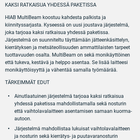
KAKSI RATKAISUA YHDESSÄ PAKETISSA
HIAB MultiBeam koostuu kahdesta palkista ja
kiinnityssarjasta. Kyseessä on uusi joustava järjestelmä,
joka tarjoaa kaksi ratkaisua yhdessä paketissa.
Järjestelmä on suunniteltu täyttämään jätteenkäsittelyn,
kierrätyksen ja metsäteollisuuden ammattilaisten tarpeet
tuottavuuden osalta. MultiBeam on sekä monikäyttöinen
että tukeva, kestävä ja helppo asentaa. Se lisää laitteesi
monikäyttöisyyttä ja vähentää samalla työmäärää.
TÄRKEIMMÄT EDUT
Ainutlaatuinen järjestelmä tarjoaa kaksi ratkaisua
yhdessä paketissa mahdollistamalla sekä nosturin
että vaihtolavalaitteen asentamisen samaan kuorma-
autoon.
Järjestelmä mahdollistaa lukuisat vaihtolavalaitteen
ja nosturin sekä kierrätys- ja puutavaranosturin