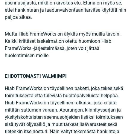
asennusajasta, mikä on arvokas etu. Etuna on myös se,
ettei hankintaan ja laadunvalvontaan tarvitse käyttää niin
paljoa aikaa.
Mutta Hiab FrameWorks on älykäs myös muilla tavoin.
Kaikki kriittiset laskelmat on otettu huomioon Hiab
FrameWorks -järjestelmässä, joten voit jättää
huolehtimisen meille.
EHDOTTOMASTI VALMIIMPI
Hiab FrameWorks on täydellinen paketti, joka tekee sekä
toimituksesta että tulevista huoltopalveluista helppoa.
Hiab FrameWorks on täydellinen ratkaisu, joka ei jätä
mitään sattuman varaan. Apurungon, kiinnityssarjan ja
yksityiskohtaisten asennusohjeiden lisäksi toimitukseen
sisältyvät öljysäiliö ja muut tärkeät lisävarusteet sekä
tietenkin itse nosturi. Näin vältyt tekemästä hankintoja