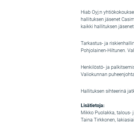
Hiab Oyj:n yhtiökokouksen
hallituksen jäsenet Casim
kaikki hallituksen jäsene
Tarkastus- ja riskienhall
Pohjolainen-Hiltunen. Va
Henkilöstö- ja palkitsemi
Valiokunnan puheenjohtaj
Hallituksen sihteerinä ja
Lisätietoja:
Mikko Puolakka, talous- 
Taina Tirkkonen, lakiasi