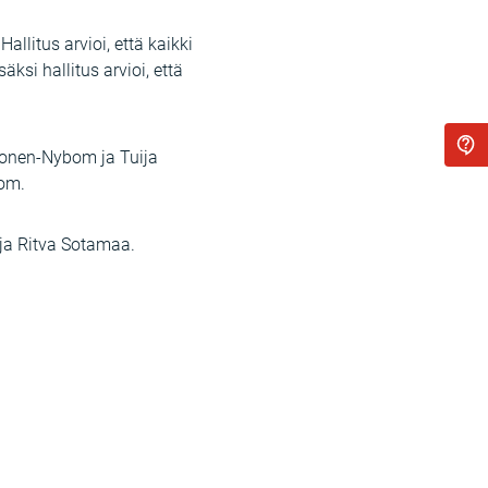
llitus arvioi, että kaikki
ksi hallitus arvioi, että
nkonen-Nybom ja Tuija
bom.
 ja Ritva Sotamaa.