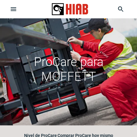
ProCare para
MOFFETT
Nivel de ProCare
Comprar ProCare hoy mismo