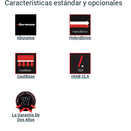
Características estándar y opcionales
nDurance
HybridDrive
CastBase
HIAB CLX
La Garantía De
Dos Años