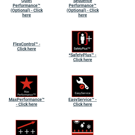
Quiet
Sequence
Performance™
Performance™
(Optional) - Click
(Optional) - Click
here
here
FlexControl™ -
Click here
*SafetyPlus™ -
Click here
MaxPerformance™
EasyService™ -
- Click here
Click here