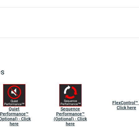
es
FlexControl™ 
Click here
Quiet
Sequence
Performance™
Performance™
Optional) - Click
(Optional) - Click
here
here