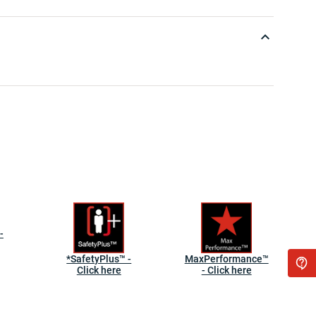
-
*SafetyPlus™ -
MaxPerformance™
Click here
- Click here