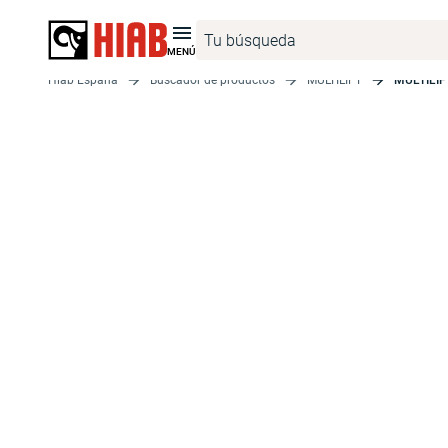
MENÚ
Hiab España
Buscador de productos
MULTILIFT
MULTILIF