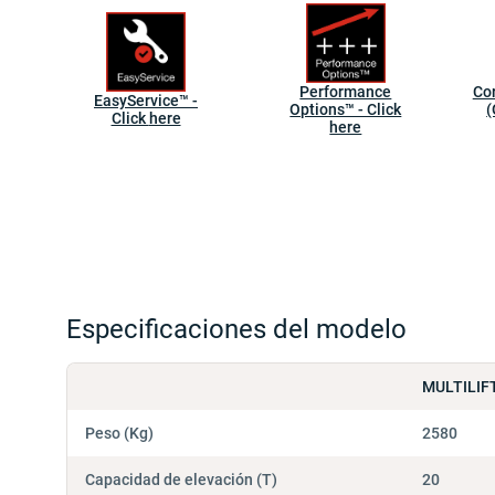
Performance
Co
EasyService™ -
Options™ - Click
(
Click here
here
Especificaciones del modelo
MULTILIF
Peso (Kg)
2580
Capacidad de elevación (T)
20