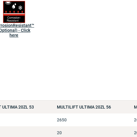
rrosionResistant™
Optional) - Click
here
T ULTIMA 20ZL 53
MULTILIFT ULTIMA 20ZL 56
M
2650
2
20
2