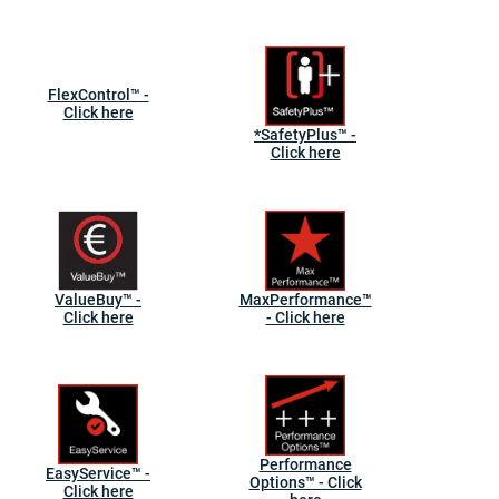
FlexControl™ -
Click here
*SafetyPlus™ -
Click here
ValueBuy™ -
MaxPerformance™
Click here
- Click here
Performance
EasyService™ -
Options™ - Click
Click here