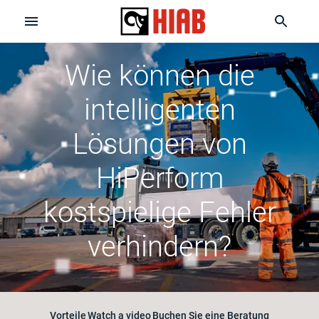
Wie können die
intelligenten
Lösungen von
HiPerform
kostspielige Fehler
verhindern?
Vorteile
Watch a video
Buchen Sie eine Beratung