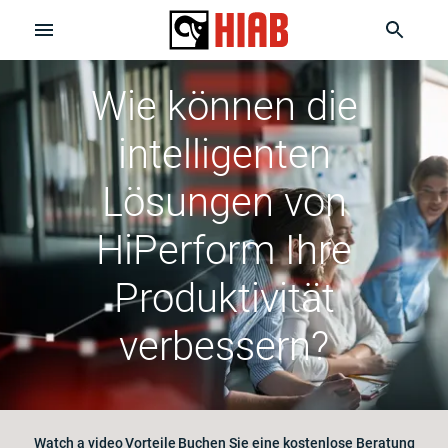
Wie können die
intelligenten
Lösungen von
HiPerform Ihre
Produktivität
verbessern?
Watch a video
Vorteile
Buchen Sie eine kostenlose Beratung