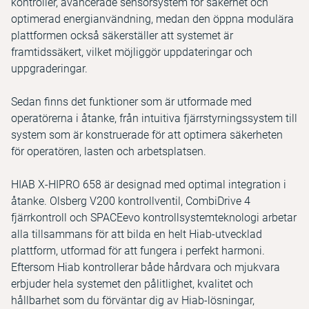
kontroller, avancerade sensorsystem för säkerhet och
optimerad energianvändning, medan den öppna modulära
plattformen också säkerställer att systemet är
framtidssäkert, vilket möjliggör uppdateringar och
uppgraderingar.
Sedan finns det funktioner som är utformade med
operatörerna i åtanke, från intuitiva fjärrstyrningssystem till
system som är konstruerade för att optimera säkerheten
för operatören, lasten och arbetsplatsen.
HIAB X-HIPRO 658 är designad med optimal integration i
åtanke. Olsberg V200 kontrollventil, CombiDrive 4
fjärrkontroll och SPACEevo kontrollsystemteknologi arbetar
alla tillsammans för att bilda en helt Hiab-utvecklad
plattform, utformad för att fungera i perfekt harmoni.
Eftersom Hiab kontrollerar både hårdvara och mjukvara
erbjuder hela systemet den pålitlighet, kvalitet och
hållbarhet som du förväntar dig av Hiab-lösningar,