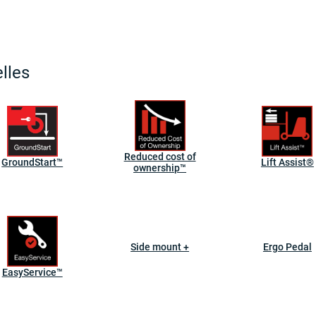
lles
Reduced cost of
GroundStart™
Lift Assist®
ownership™
Side mount +
Ergo Pedal
EasyService™