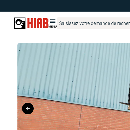
Hiab France
Recherche de produits
MOFFETT
MOFFETT M
MENU