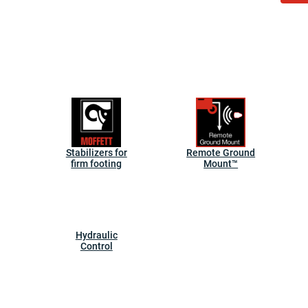
Stabilizers for
Remote Ground
firm footing
Mount™
Hydraulic
Control