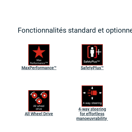
Fonctionnalités standard et optionne
MaxPerformance™
SafetyPlus™
4-way steering
All Wheel Drive
for effortless
manoeuvrability