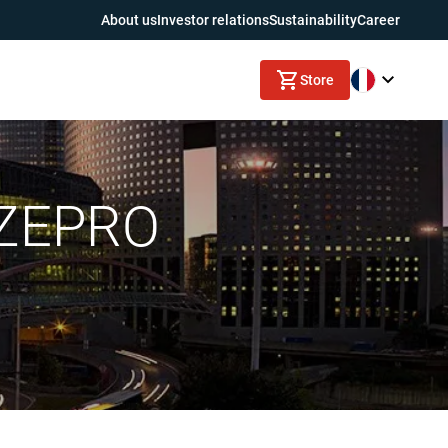
About us
Investor relations
Sustainability
Career
Store
r ZEPRO